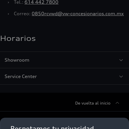
›
Tel.:
614 442 7800
›
Correo:
0850rcvwd@vw-concesionarios.com.mx
Horarios
Showroom
Service Center
De vuelta al inicio
Sobre Nosotros
Respetamos tu privacidad