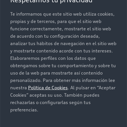
Promociones
Cónocenos
Te informamos que este sitio web utiliza cookies,
propias y de terceros, para que el sitio web
Postventa
Nuestras Promociones
funcione correctamente, mostrarte el sitio web
de acuerdo con tu configuración deseada,
Autos Nuevos
Audi Aftersales
analizar tus hábitos de navegación en el sitio web
y mostrarte contenido acorde con tus intereses.
Seminuevos
Quiero un Audi nuevo
Elaboraremos perfiles con los datos que
obtengamos sobre tu comportamiento y sobre tu
Contacto
uso de la web para mostrarte así contenido
Audi Certified :plus
personalizado. Para obtener más información lee
nuestra
Política de Cookies
. Al pulsar en “Aceptar
Contáctanos
Cookies” aceptas su uso. También puedes
Citas de servicio
rechazarlas o configurarlas según tus
preferencias.
Información de vehículo nuevo
©2025 Audi de México división de Volkswagen de
México S.A. de C.V. Todos los derechos reservados.