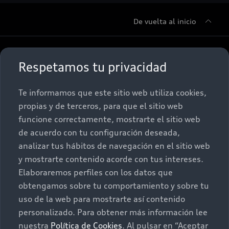
De vuelta al inicio
Sobre Nosotros
Respetamos tu privacidad
Promociones
Cónocenos
Te informamos que este sitio web utiliza cookies,
propias y de terceros, para que el sitio web
Postventa
Nuestras Promociones
funcione correctamente, mostrarte el sitio web
de acuerdo con tu configuración deseada,
Autos Nuevos
Audi Aftersales
analizar tus hábitos de navegación en el sitio web
y mostrarte contenido acorde con tus intereses.
Seminuevos
Quiero un Audi nuevo
Elaboraremos perfiles con los datos que
obtengamos sobre tu comportamiento y sobre tu
Contacto
uso de la web para mostrarte así contenido
Audi Certified :plus
personalizado. Para obtener más información lee
nuestra
Política de Cookies
. Al pulsar en “Aceptar